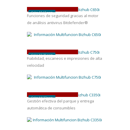
bizhub
C650
i
Color A3 65ppm
Funciones de seguridad gracias al motor
de análisis antivirus Bitdefender®
bizhub
C750
i
Color A3 75ppm
Fiabilidad, escaneos e impresiones de alta
velocidad
bizhub
C3350
i
Color A4 33ppm
Gestión efectiva del parque y entrega
automática de consumibles