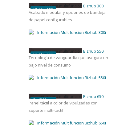
bizhub
300
i
Bn A3 30ppm
Acabado modular y opciones de bandeja
de papel configurables
bizhub
550
i
Bn A3 55ppm
Tecnología de vanguardia que asegura un
bajo nivel de consumo
bizhub
650
i
Bn A3 65ppm
Panel táctil a color de 9 pulgadas con
soporte multi-táctil
bizhub
750
i