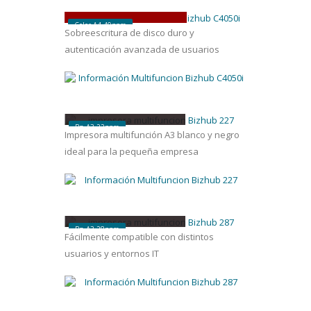
bizhub
C4050
i
Color A4 40ppm
Sobreescritura de disco duro y
autenticación avanzada de usuarios
bizhub
227
Bn A3 22ppm
Impresora multifunción A3 blanco y negro
ideal para la pequeña empresa
bizhub
287
Bn A3 28ppm
Fácilmente compatible con distintos
usuarios y entornos IT