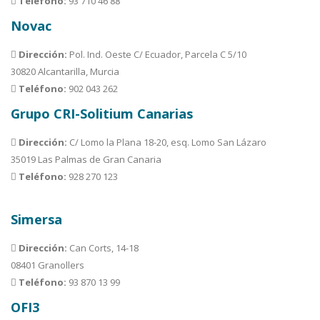
Teléfono:
93 710 46 88
Novac
Dirección:
Pol. Ind. Oeste C/ Ecuador, Parcela C 5/10
30820 Alcantarilla, Murcia
Teléfono:
902 043 262
Grupo CRI-Solitium Canarias
Dirección:
C/ Lomo la Plana 18-20, esq. Lomo San Lázaro
35019 Las Palmas de Gran Canaria
Teléfono:
928 270 123
Simersa
Dirección:
Can Corts, 14-18
08401 Granollers
Teléfono:
93 870 13 99
OFI3