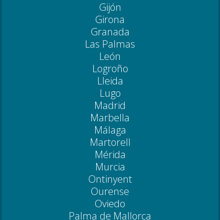
Gijón
Girona
Granada
Las Palmas
León
Logroño
Lleida
Lugo
Madrid
Marbella
Málaga
Martorell
Mérida
Murcia
Ontinyent
Ourense
Oviedo
Palma de Mallorca